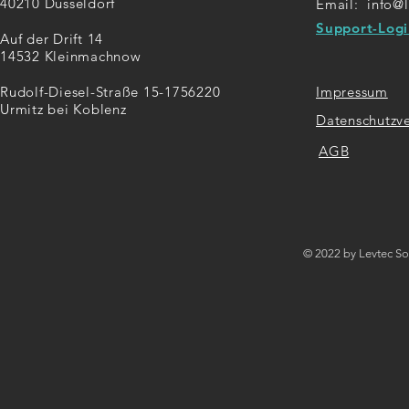
40210 Düsseldorf
Email:
info@
Support-Logi
Auf der Drift 14
14532 Kleinmachnow
Rudolf-Diesel-Straße 15-17
56220
Impressum
Urmitz bei Koblenz
Datenschutzv
AGB
© 2022 by Levtec S