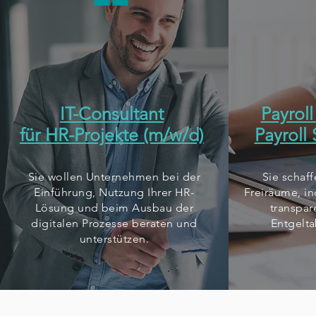
IT-Consultant
Payroll
für HR-Projekte (m/w/d)
Payroll
Sie wollen Unternehmen bei der
Sie schaf
Einführung, Nutzung Ihrer HR-
Freiräume, in
Lösung und beim Ausbau der
transpar
digitalen Prozesse beraten und
Entgelt
unterstützen.