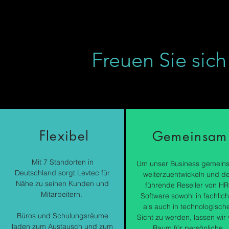
Freuen Sie sich
Flexibel
Gemeinsam
Mit
7 Standorten in
Um unser Business gemein
Deutschland sorgt
Levtec
für
weiterzuentwickeln und d
Nähe zu seinen Kunden und
führende Reseller von HR
Mitarbeitern.
Software sowohl in fachlich
als auch in technologisch
Büros und Schulungsräume
Sicht zu werden,
lassen wir 
laden zum Austausch und zum
Raum für persönliche