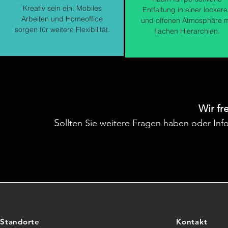
Kreativ sein
ein. Mobiles
Entfaltung in einer locker
Arbeiten und Homeoffice
und offenen Atmosphäre m
sorgen für weitere Flexibilität.
flachen Hierarchien.
Wir fr
S
ollten Sie weitere Fragen haben oder Inf
Standorte
Kontakt