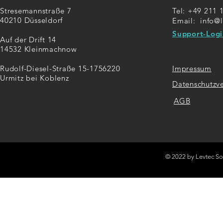
Stresemannstraße 7
Tel: +49 211 
40210 Düsseldorf
Email:
info@
Support-Logi
Auf der Drift 14
14532 Kleinmachnow
Rudolf-Diesel-Straße 15-17
56220
Impressum
Urmitz bei Koblenz
Datenschutzv
AGB
© 2022 by Levtec S