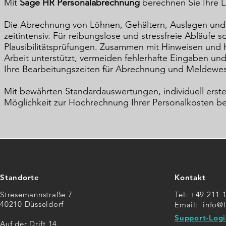
Mit
Sage HR Personalabrechnung
berechnen Sie Ihre L
Die Abrechnung von Löhnen, Gehältern, Auslagen und 
zeitintensiv. Für reibungslose und stressfreie Abläufe s
Plausibilitätsprüfungen. Zusammen mit Hinweisen und
Arbeit unterstützt, vermeiden fehlerhafte Eingaben un
Ihre Bearbeitungszeiten für Abrechnung und Meldewes
Mit bewährten Standardauswertungen, individuell erstel
Möglichkeit zur Hochrechnung Ihrer Personalkosten beh
Standorte
Kontakt
Stresemannstraße 7
Tel: +49 211 
40210 Düsseldorf
Email:
info@
Support-Logi
Auf der Drift 14