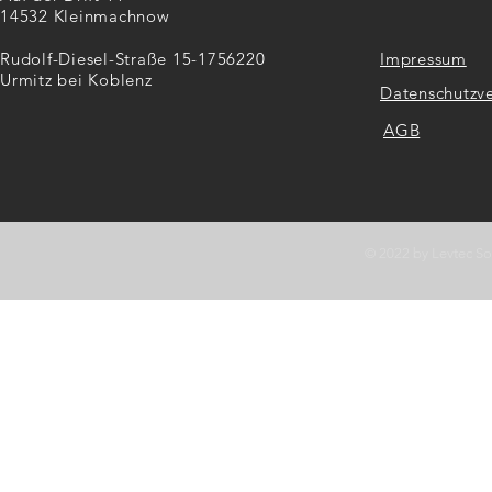
14532 Kleinmachnow
Rudolf-Diesel-Straße 15-17
56220
Impressum
Urmitz bei Koblenz
Datenschutzv
AGB
© 2022 by Levtec S