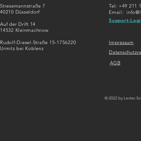
Stresemannstraße 7
Tel: +49 211 
40210 Düsseldorf
Email:
info@
Support-Logi
Auf der Drift 14
14532 Kleinmachnow
Rudolf-Diesel-Straße 15-17
56220
Impressum
Urmitz bei Koblenz
Datenschutzv
AGB
© 2022 by Levtec S